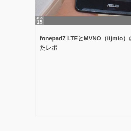
AUG.
15
fonepad7 LTEとMVNO（iij
たレポ