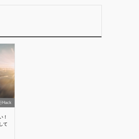
Hack
い！
して