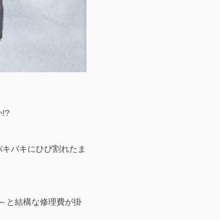
!?
バキバキにひび割れたま
0円～と結構な修理費が掛