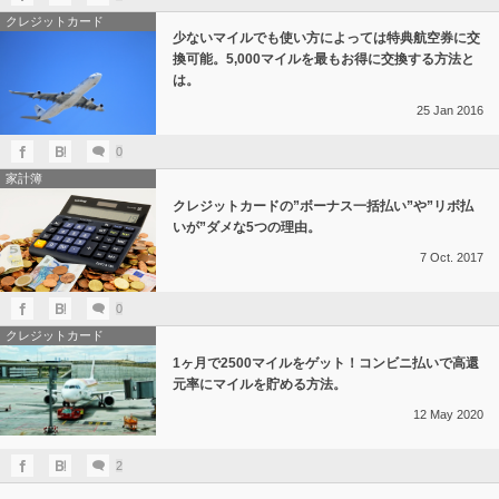
クレジットカード
少ないマイルでも使い方によっては特典航空券に交
換可能。5,000マイルを最もお得に交換する方法と
は。
25
Jan
2016
0
家計簿
クレジットカードの”ボーナス一括払い”や”リボ払
いが”ダメな5つの理由。
7
Oct.
2017
0
クレジットカード
1ヶ月で2500マイルをゲット！コンビニ払いで高還
元率にマイルを貯める方法。
12
May
2020
2