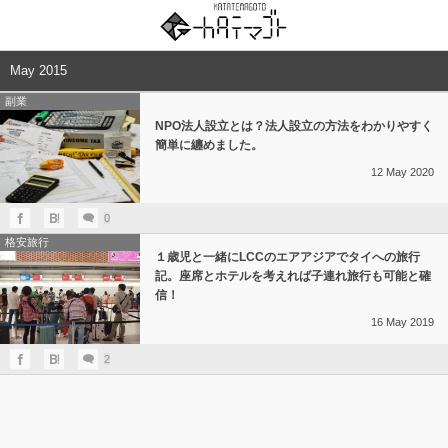
May 2015
副業
NPO法人設立とは？法人設立の方法をわかりやすく
簡単に纏めました。
12
May
2020
0
格安旅行
１歳児と一緒にLCCのエアアジアでタイへの旅行
記。座席とホテルを考えれば子連れ旅行も可能と確
信！
16
May
2019
2