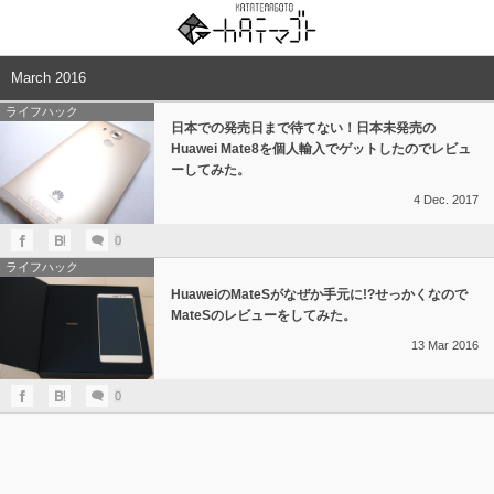
March 2016
ライフハック
日本での発売日まで待てない！日本未発売の
Huawei Mate8を個人輸入でゲットしたのでレビュ
ーしてみた。
4
Dec.
2017
0
ライフハック
HuaweiのMateSがなぜか手元に!?せっかくなので
MateSのレビューをしてみた。
13
Mar
2016
0