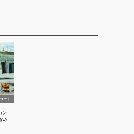
カード
コン
貯め