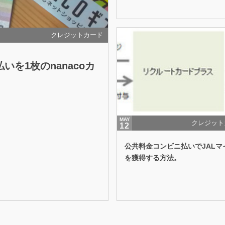
クレジットカード
いを1枚のnanacoカ
MAY
クレジット
12
公共料金コンビニ払いでJALマ
を獲得する方法。