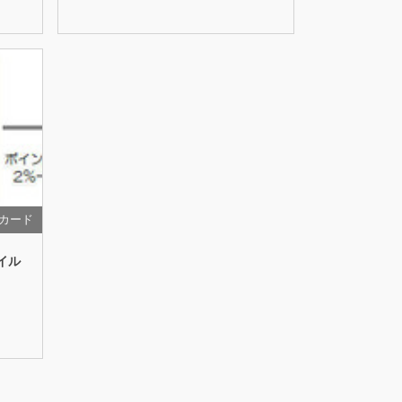
カード
イル