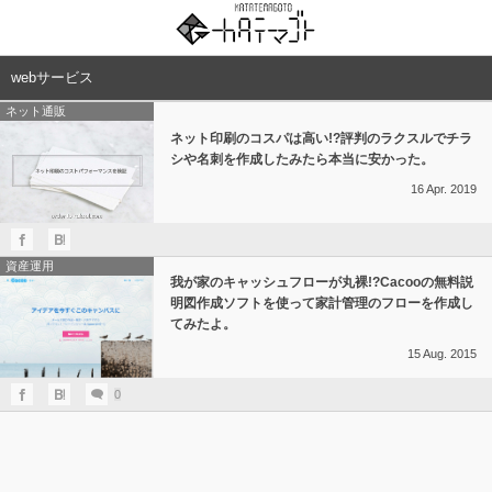
webサービス
ネット通販
ネット印刷のコスパは高い!?評判のラクスルでチラ
シや名刺を作成したみたら本当に安かった。
16
Apr.
2019
資産運用
我が家のキャッシュフローが丸裸!?Cacooの無料説
明図作成ソフトを使って家計管理のフローを作成し
てみたよ。
15
Aug.
2015
0