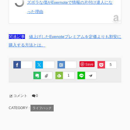
ズボラな僕がEvernoteで情報の片付け達人にな
った理由
関連記事
値上げしたEvenoteプレミアムを定価よりも割安に
購入する方法とは。
Save
5
1
コメント
0
CATEGORY :
ライフハック