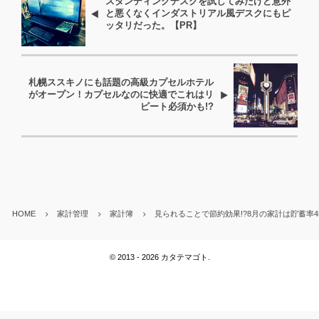
スタンディングデスクを試してみたけど意外
と悪くなくインダストリアル風デスクにもピ
ッタリだった。【PR】
札幌ススキノにも話題の高級カプセルホテル
がオープン！カプセルなのに快適でこれはリ
ピート必須かも!?
HOME
家計管理
家計簿
見られることで節約効果!?8月の家計は貯蓄率
©
2013 - 2026
カタテマゴト
.