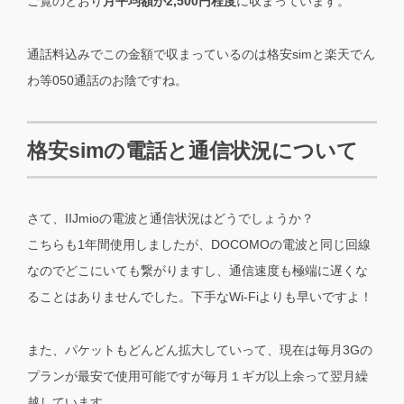
ご覧のとおり
月平均額が2,500円程度
に収まっています。
通話料込みでこの金額で収まっているのは格安simと楽天でん
わ等050通話のお陰ですね。
格安simの電話と通信状況について
さて、IIJmioの電波と通信状況はどうでしょうか？
こちらも1年間使用しましたが、DOCOMOの電波と同じ回線
なのでどこにいても繋がりますし、通信速度も極端に遅くな
ることはありませんでした。下手なWi-Fiよりも早いですよ！
また、パケットもどんどん拡大していって、現在は毎月3Gの
プランが最安で使用可能ですが毎月１ギガ以上余って翌月繰
越しています。