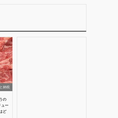
と納税
うの
リュー
はど