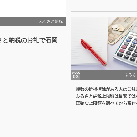
ふるさと納税
さと納税のお礼で石岡
AUG.
ふるさ
03
複数の所得控除がある人はご注
ふるさと納税上限額は目安では
正確な上限額を調べてから寄付
ましょう...