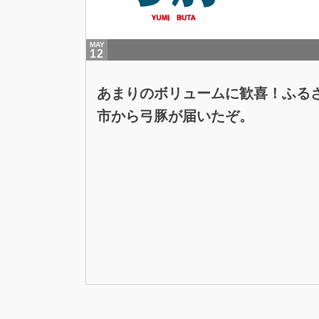
MAY
12
あまりのボリュームに歓喜！ふる
市から弓豚が届いたぞ。