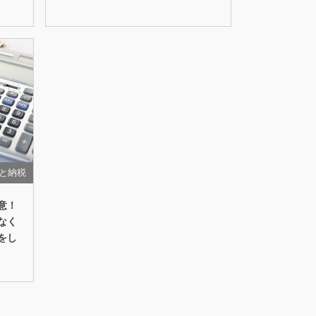
と納税
意！
なく
をし