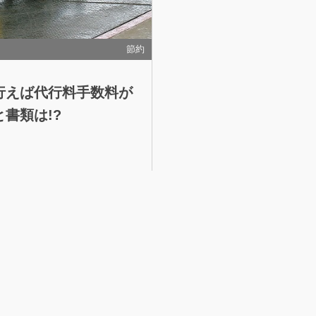
節約
行えば代行料手数料が
書類は!?