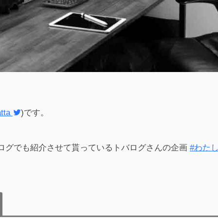
tta
)です。
ログでも紹介させて貰っているトバログさんの企画
#わた