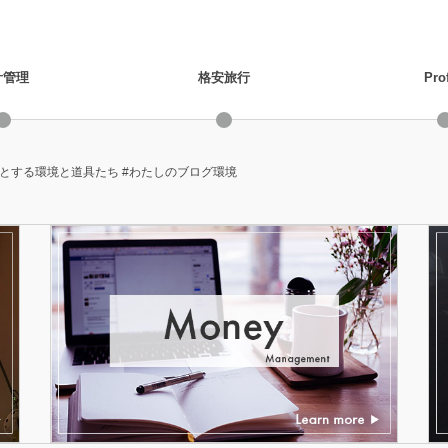
計管理
格安旅行
Prof
とする環境と道具たち #わたしのブログ環境