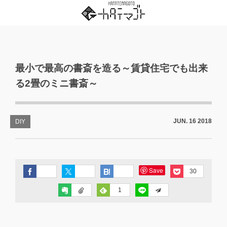
最小で最高の書斎を造る～賃貸住宅でも出来
る2畳のミニ書斎～
JUN.
16
2018
DIY
Save
30
1