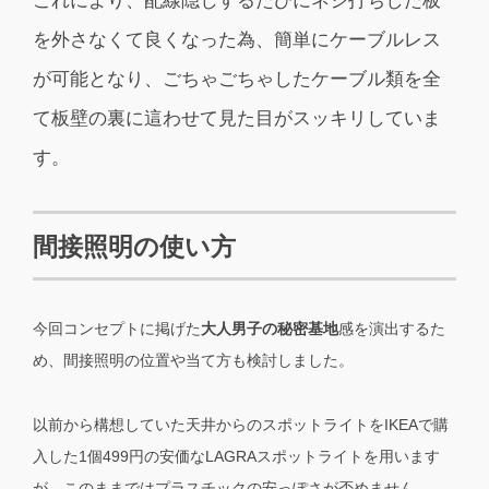
これにより、配線隠しするたびにネジ打ちした板
を外さなくて良くなった為、簡単にケーブルレス
が可能となり、ごちゃごちゃしたケーブル類を全
て板壁の裏に這わせて見た目がスッキリしていま
す。
間接照明の使い方
今回コンセプトに掲げた
大人男子の秘密基地
感を演出するた
め、間接照明の位置や当て方も検討しました。
以前から構想していた天井からのスポットライトをIKEAで購
入した1個499円の安価なLAGRAスポットライトを用います
が、このままではプラスチックの安っぽさが否めません。