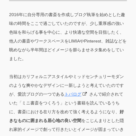
2016年に自分専用の書斎を作成しブログ執筆を始めとした趣
味の時間をここで過ごしていたのですが、少し重厚感の強い
色味を和らげる事を中心に、より快適な空間を目指したく、
他人の書斎やワークスペースをLIMIAやPinterest、雑誌などを
眺めながら半年間ほどイメージを膨らませネタ集めをしてい
ました。
当初はカリフォルニアスタイルやミッドセンチュリーモダン
のような爽やかなデザインに一新しようと考えていたのです
が、愛読ブログの一つである
トバログ
さんで紹介されて
いた「ミニ書斎をつくろう」という書籍を読んでいるうち
に、書斎における在り方を改めて強く考えるようになり、
好
きなものに囲まれる居心地の良い空間
をこじんまりとした隠
れ家的イメージで創って行きたいとイメージが固まっていき