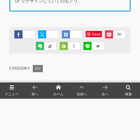
でデザインしていくのもアリ。
Save
30
1
CATEGORY :
DIY
メニュー
前へ
ホーム
先頭へ
次へ
検索
2017年にあった出来事や貯蓄率なんかを備
忘録としてブログに残しておこう。