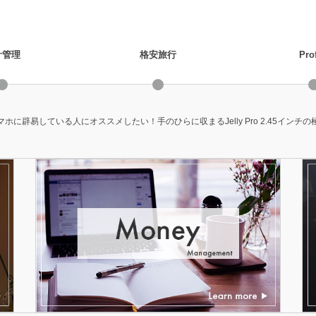
計管理
格安旅行
Prof
ホに辟易している人にオススメしたい！手のひらに収まるJelly Pro 2.45インチの極