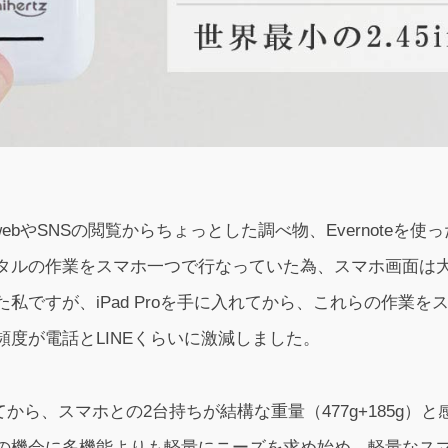
は、webやSNSの閲覧からちょっとした調べ物、Evernoteを
タルの作業をスマホ一つで行なっていた為、スマホ画面は
私ですが、iPad Proを手に入れてから、これらの作業を
度が電話とLINEくらいに激減しました。
入してから、スマホとの2台持ちが結構な重量（477g+185g
の機会に多機能よりも軽量にニーズを求め始め、軽量なス