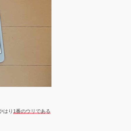
やはり
1番のウリである