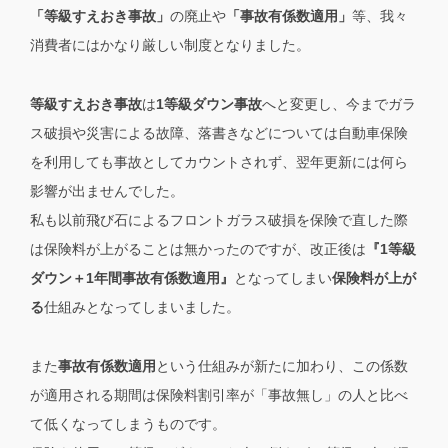
「等級すえおき事故」
の廃止や
「事故有係数適用」
等、我々
消費者にはかなり厳しい制度となりました。
等級すえおき事故
は
1等級ダウン事故
へと変更し、今までガラ
ス破損や災害による故障、落書きなどについては自動車保険
を利用しても事故としてカウントされず、翌年更新には何ら
影響が出ませんでした。
私も以前飛び石によるフロントガラス破損を保険で直した際
は保険料が上がることは無かったのですが、改正後は
『1等級
ダウン＋1年間事故有係数適用』
となってしまい
保険料が上が
る
仕組みとなってしまいました。
また
事故有係数適用
という仕組みが新たに加わり、この係数
が適用される期間は保険料割引率が「事故無し」の人と比べ
て低くなってしまうものです。