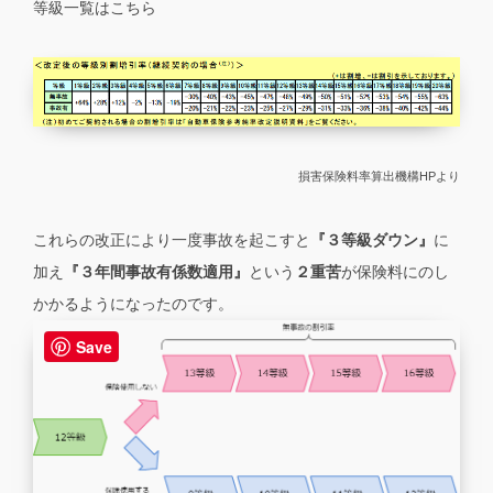
等級一覧はこちら
損害保険料率算出機構HPより
これらの改正により一度事故を起こすと
『３等級ダウン』
に
加え
『３年間事故有係数適用』
という
２重苦
が保険料にのし
かかるようになったのです。
Save