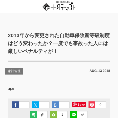
2013年から変更された自動車保険新等級制度
はどう変わったか？一度でも事故った人には
厳しいペナルティが！
AUG.
13
2018
家計管理
0
Save
0
1