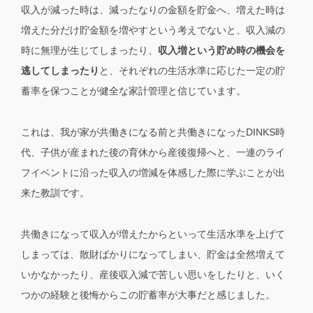
収入が減った時は、減ったなりの金額を貯金へ、増えた時は
増えた分だけ貯金額を増やすという考えでないと、収入減の
時に無理が生じてしまったり、
収入増という貯め時の機会を
逃してしまったり
と、それぞれの生活水準に応じた一定の貯
蓄率を保つことが健全な家計管理と信じています。
これは、我が家が共働きになる前と共働きになったDINKS時
代、子供が産まれた後の育休から産後復帰へと、一連のライ
フイベントに沿った収入の増減を体感した際に学ぶことが出
来た教訓です。
共働きになって収入が増えたからといって生活水準を上げて
しまっては、散財ばかりになってしまい、貯金は全然増えて
いかなかったり、産後収入減で苦しい思いをしたりと、いく
つかの経験と後悔からこの貯蓄率が大事だと感じました。